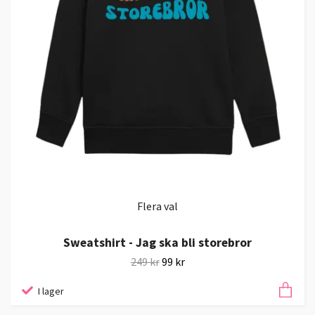
Flera val
Sweatshirt - Jag ska bli storebror
249 kr
99 kr
I lager