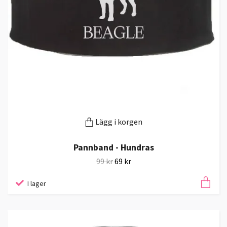
Lägg i korgen
Pannband - Hundras
99 kr
69 kr
I lager