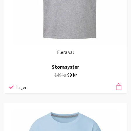
Flera val
Storasyster
149 kr
99 kr
I lager