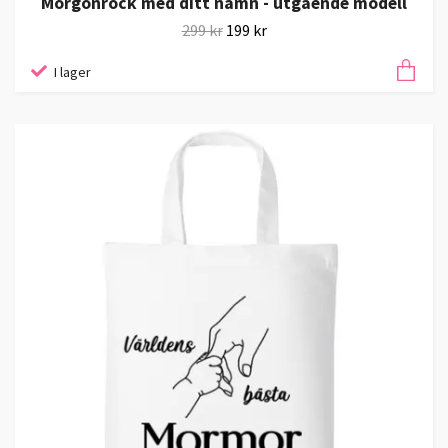
Morgonrock med ditt namn - utgående modell
299 kr
199 kr
I lager