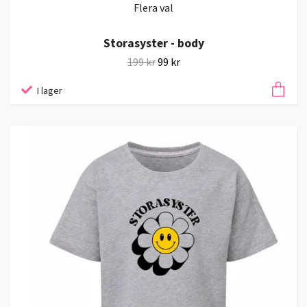
Flera val
Storasyster - body
199 kr
99 kr
I lager