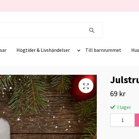
sar
Högtider & Livshändelser
Till barnrummet
Hus
Julstr
69 kr
I lager