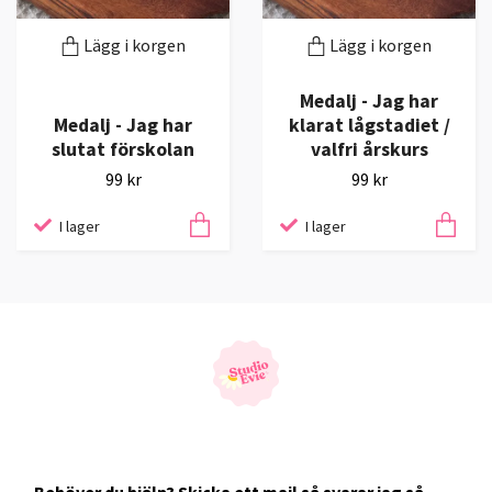
Lägg i korgen
Lägg i korgen
Medalj - Jag har
Medalj - Jag har
klarat lågstadiet /
slutat förskolan
valfri årskurs
99 kr
99 kr
I lager
I lager
Behöver du hjälp? Skicka ett mail så svarar jag så