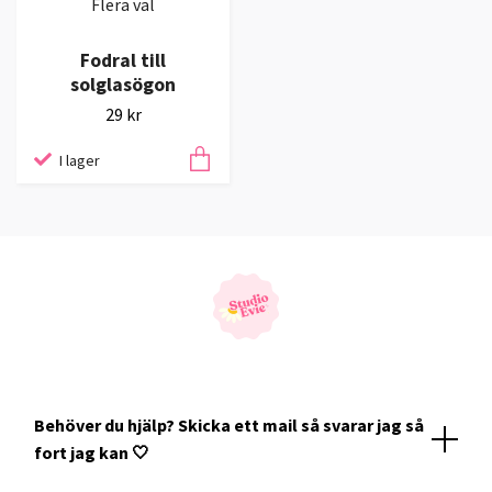
Flera val
Fodral till
solglasögon
29 kr
I lager
Behöver du hjälp? Skicka ett mail så svarar jag så
fort jag kan 🤍