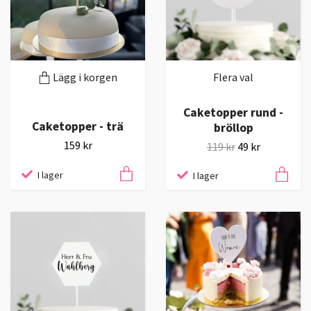
Lägg i korgen
Flera val
Caketopper rund -
Caketopper - trä
bröllop
159 kr
119 kr
49 kr
I lager
I lager