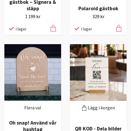
gästbok – Signera &
släpp
Polaroid gästbok
1 199 kr
329 kr
I lager
I lager
Flera val
Lägg i korgen
Oh snap! Använd vår
QR KOD - Dela bilder
hashtag