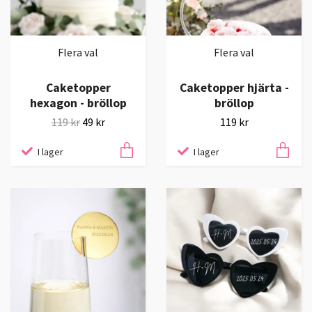
Flera val
Flera val
Caketopper
Caketopper hjärta -
hexagon - bröllop
bröllop
119 kr
49 kr
119 kr
I lager
I lager