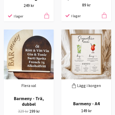
89 kr
249 kr
I lager
I lager
Flera val
Lägg i korgen
Barmeny - Trä,
Barmeny - A4
dubbel
149 kr
329 kr
199 kr