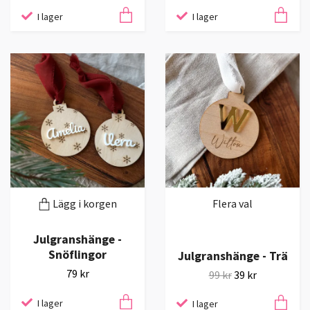
I lager
I lager
Lägg i korgen
Flera val
Julgranshänge -
Snöflingor
Julgranshänge - Trä
79 kr
99 kr
39 kr
I lager
I lager