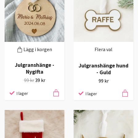
Lägg i korgen
Flera val
Julgranshänge -
Julgranshänge hund
Nygifta
- Guld
99 kr
39 kr
99 kr
I lager
I lager