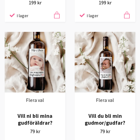
199 kr
199 kr
I lager
I lager
Flera val
Flera val
Vill ni bli mina
Vill du bli min
gudföräldrar?
gudmor/gudfar?
79 kr
79 kr