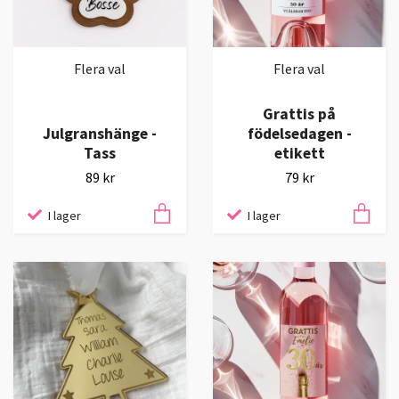
Flera val
Flera val
Grattis på
Julgranshänge -
födelsedagen -
Tass
etikett
89 kr
79 kr
I lager
I lager