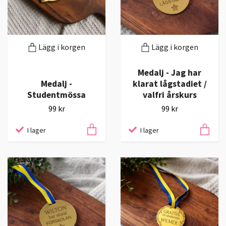
Lägg i korgen
Lägg i korgen
Medalj - Jag har
Medalj -
klarat lågstadiet /
Studentmössa
valfri årskurs
99 kr
99 kr
I lager
I lager