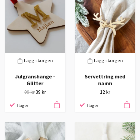
Lägg i korgen
Lägg i korgen
Julgranshänge -
Servettring med
Glitter
namn
99 kr
39 kr
12 kr
I lager
I lager