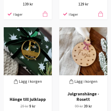
139 kr
129 kr
I lager
I lager
Lägg i korgen
Lägg i korgen
Julgranshänge -
Hänge till julklapp
Rosett
29 kr
9 kr
99 kr
39 kr