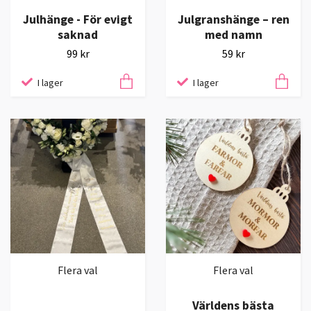
Julhänge - För evigt
Julgranshänge – ren
saknad
med namn
99 kr
59 kr
I lager
I lager
Flera val
Flera val
Världens bästa