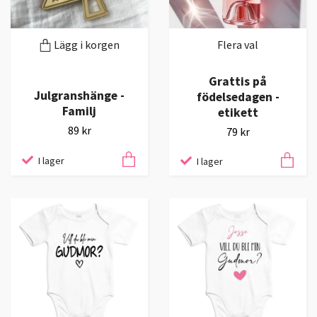
Lägg i korgen
Flera val
Grattis på
Julgranshänge -
födelsedagen -
Familj
etikett
89 kr
79 kr
I lager
I lager