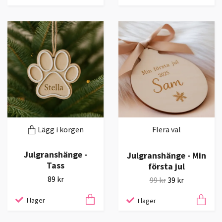
Lägg i korgen
Flera val
Julgranshänge -
Julgranshänge - Min
Tass
första jul
89 kr
99 kr
39 kr
I lager
I lager