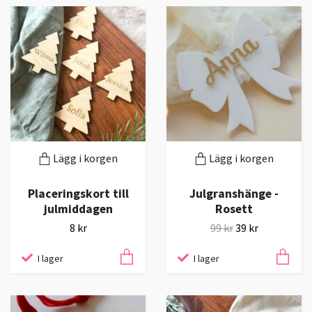
Lägg i korgen
Lägg i korgen
Placeringskort till
Julgranshänge -
julmiddagen
Rosett
8 kr
99 kr
39 kr
I lager
I lager