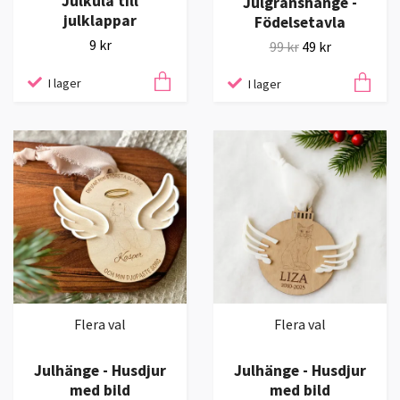
Julkula till
Julgranshänge -
julklappar
Födelsetavla
9 kr
99 kr
49 kr
I lager
I lager
Flera val
Flera val
Julhänge - Husdjur
Julhänge - Husdjur
med bild
med bild