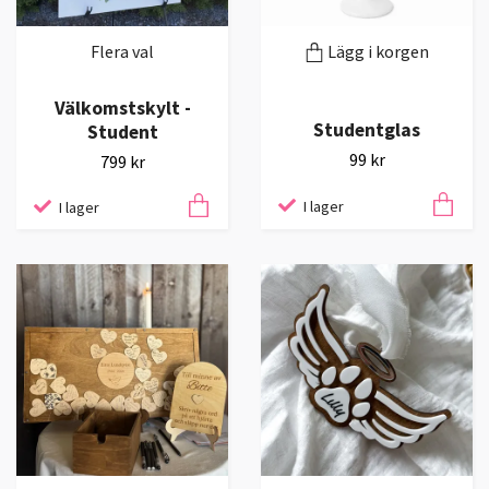
Flera val
Lägg i korgen
Välkomstskylt -
Studentglas
Student
99 kr
799 kr
I lager
I lager