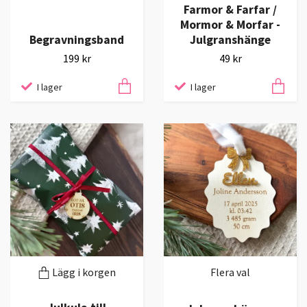
Farmor & Farfar /
Mormor & Morfar -
Begravningsband
Julgranshänge
199 kr
49 kr
I lager
I lager
Lägg i korgen
Flera val