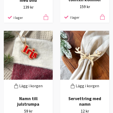
med bild
159 kr
139 kr
I lager
I lager
Lägg i korgen
Lägg i korgen
Namn till
Servettring med
julstrumpa
namn
59 kr
12 kr