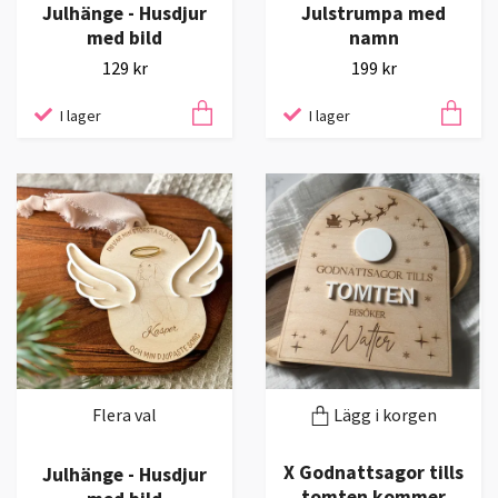
Julhänge - Husdjur
Julstrumpa med
med bild
namn
129 kr
199 kr
I lager
I lager
Flera val
Lägg i korgen
X Godnattsagor tills
Julhänge - Husdjur
tomten kommer