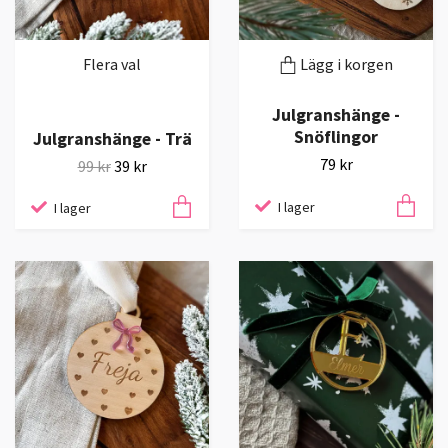
Flera val
Lägg i korgen
Julgranshänge -
Snöflingor
Julgranshänge - Trä
79 kr
99 kr
39 kr
I lager
I lager