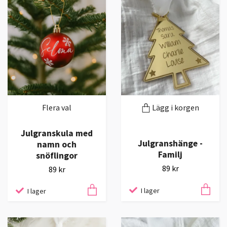
Flera val
Lägg i korgen
Julgranskula med
Julgranshänge -
namn och
Familj
snöflingor
89 kr
89 kr
I lager
I lager