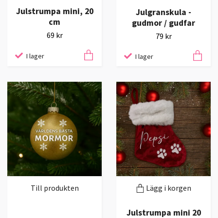
Julstrumpa mini, 20
Julgranskula -
cm
gudmor / gudfar
69 kr
79 kr
I lager
I lager
Till produkten
Lägg i korgen
Julstrumpa mini 20