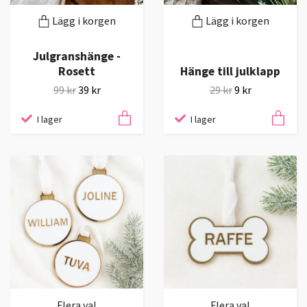
Lägg i korgen
Lägg i korgen
Julgranshänge -
Rosett
Hänge till julklapp
99 kr
39 kr
29 kr
9 kr
I lager
I lager
Flera val
Flera val