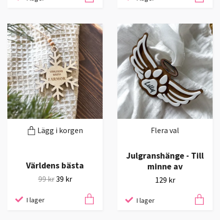
Lägg i korgen
Flera val
Julgranshänge - Till
Världens bästa
minne av
99 kr
39 kr
129 kr
I lager
I lager