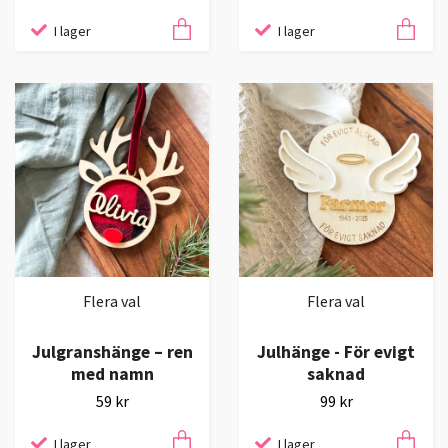
I lager
I lager
Flera val
Flera val
Julgranshänge – ren
Julhänge - För evigt
med namn
saknad
59 kr
99 kr
I lager
I lager