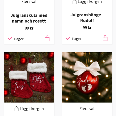
Flera val
Lägg i korgen
Julgranshänge -
Julgranskula med
Rudolf
namn och rosett
99 kr
89 kr
I lager
I lager
Lägg i korgen
Flera val