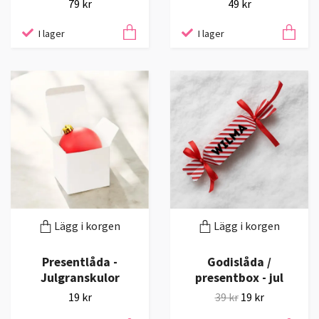
79 kr
49 kr
I lager
I lager
Lägg i korgen
Lägg i korgen
Presentlåda -
Godislåda /
Julgranskulor
presentbox - jul
19 kr
39 kr
19 kr