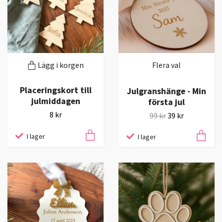
Lägg i korgen
Flera val
Placeringskort till
Julgranshänge - Min
julmiddagen
första jul
8 kr
99 kr
39 kr
I lager
I lager