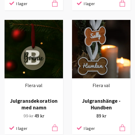
I lager
I lager
Flera val
Flera val
Julgransdekoration
Julgranshänge -
med namn
Hundben
99 kr
49 kr
89 kr
I lager
I lager