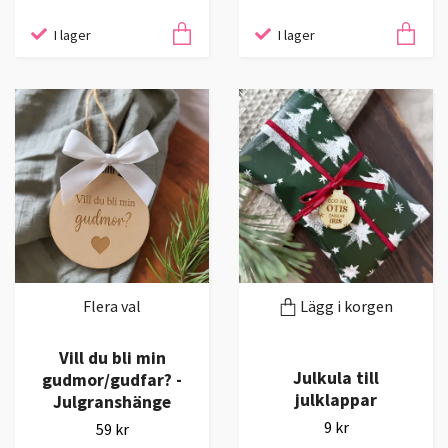
I lager
I lager
Flera val
Lägg i korgen
Vill du bli min
Julkula till
gudmor/gudfar? -
julklappar
Julgranshänge
9 kr
59 kr