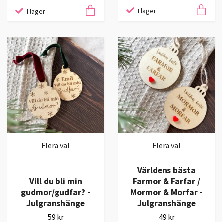
I lager
I lager
Flera val
Flera val
Världens bästa
Vill du bli min
Farmor & Farfar /
gudmor/gudfar? -
Mormor & Morfar -
Julgranshänge
Julgranshänge
59 kr
49 kr