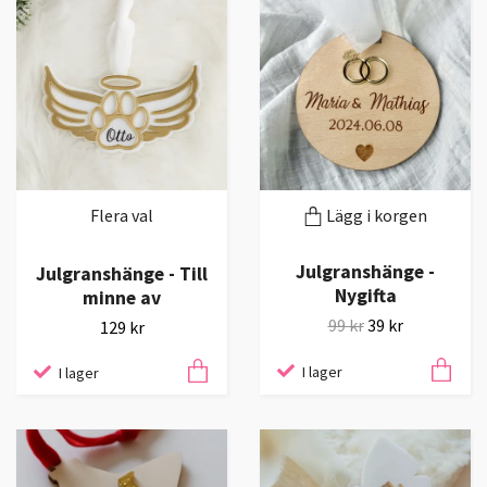
Flera val
Lägg i korgen
Julgranshänge -
Julgranshänge - Till
Nygifta
minne av
99 kr
39 kr
129 kr
I lager
I lager