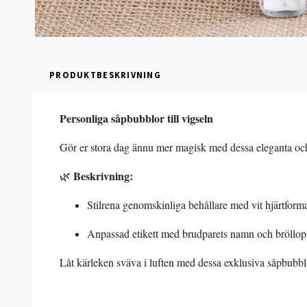
PRODUKTBESKRIVNING
Personliga såpbubblor till vigseln
Gör er stora dag ännu mer magisk med dessa eleganta och p
Beskrivning:
🌿
Stilrena genomskinliga behållare med vit hjärtform
Anpassad etikett med brudparets namn och bröllo
Låt kärleken sväva i luften med dessa exklusiva såpbubblo