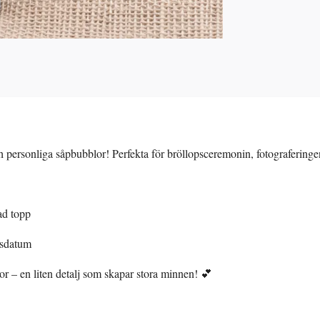
ersonliga såpbubblor! Perfekta för bröllopsceremonin, fotograferingen e
ad topp
psdatum
r – en liten detalj som skapar stora minnen! 💕