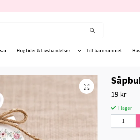
sar
Högtider & Livshändelser
Till barnrummet
Hus
Såpbu
19 kr
I lager