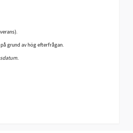
everans).
 på grund av hög efterfrågan.
opsdatum.