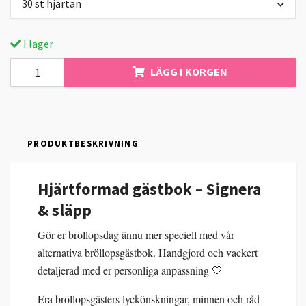
30 st hjärtan
I lager
LÄGG I KORGEN
PRODUKTBESKRIVNING
Hjärtformad gästbok – Signera
& släpp
Gör er bröllopsdag ännu mer speciell med vår
alternativa bröllopsgästbok. Handgjord och vackert
detaljerad med er personliga anpassning 🤍
Era bröllopsgästers lyckönskningar, minnen och råd