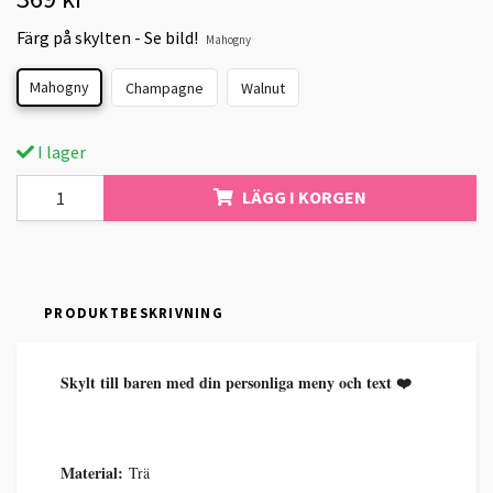
Färg på skylten - Se bild!
Mahogny
Mahogny
Champagne
Walnut
I lager
LÄGG I KORGEN
PRODUKTBESKRIVNING
Skylt till baren med din personliga meny och text ❤️
Material:
Trä