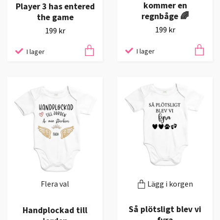
kommer en
Player 3 has entered
regnbåge 🌈
the game
199 kr
199 kr
I lager
I lager
Flera val
Lägg i korgen
Så plötsligt blev vi
Handplockad till
fyra