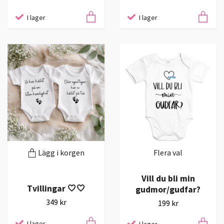
I lager
I lager
Lägg i korgen
Flera val
Vill du bli min
Tvillingar 🤍🤍
gudmor/gudfar?
349 kr
199 kr
I lager
I lager