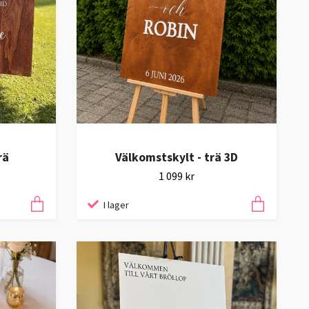
rä
Välkomstskylt - trä 3D
1 099 kr
I lager