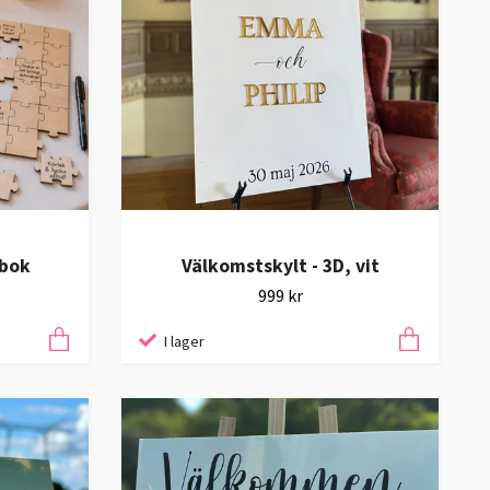
tbok
Välkomstskylt - 3D, vit
999 kr
I lager