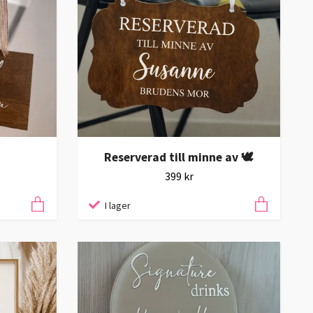
Reserverad till minne av 🕊️
399 kr
I lager