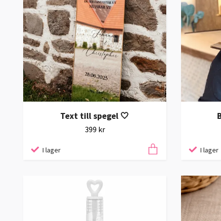
Text till spegel 🤍
399 kr
I lager
I lager