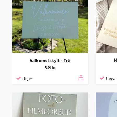
M
Välkomstskylt - Trä
549 kr
I lager
I lager