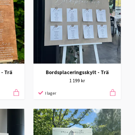
 - Trä
Bordsplaceringsskylt - Trä
1 199 kr
I lager