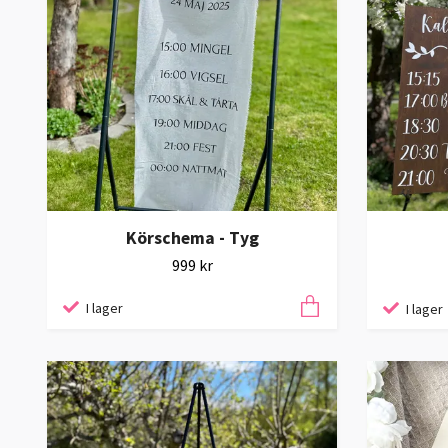
Körschema - Tyg
999 kr
I lager
I lager