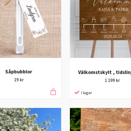
Såpbubblor
Välkomstskylt , tidslin
19 kr
1 199 kr
I lager