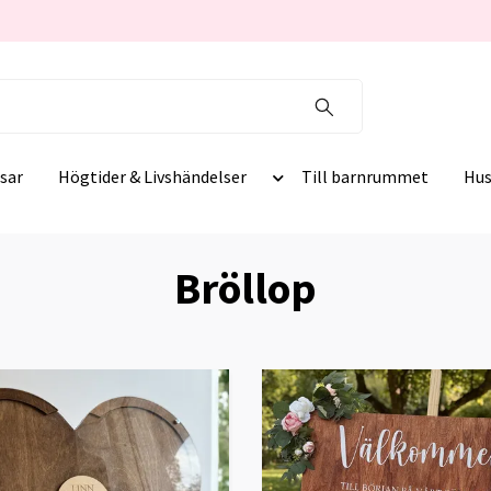
sar
Högtider & Livshändelser
Till barnrummet
Hus
Bröllop