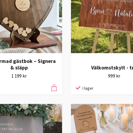
rmad gästbok – Signera
& släpp
Välkomstskylt - t
1 199 kr
999 kr
I lager