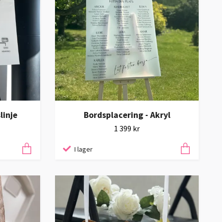
linje
Bordsplacering - Akryl
1 399 kr
I lager