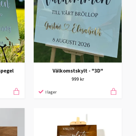
spegel
Välkomstskylt - "3D"
999 kr
I lager