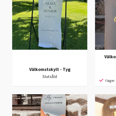
Välko
Välkomstskylt - Tyg
Slutsåld
I lager