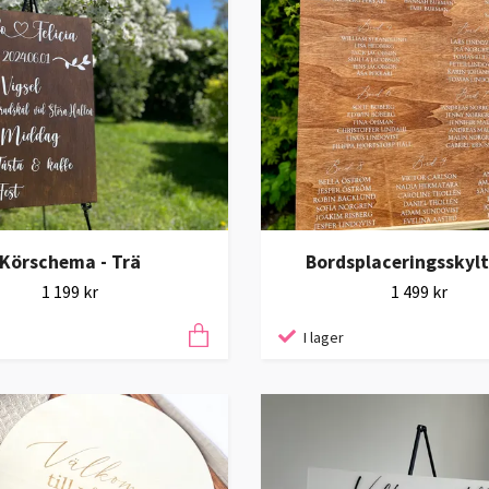
Körschema - Trä
Bordsplaceringsskylt
1 199 kr
1 499 kr
I lager