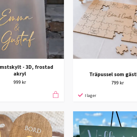
mstskylt - 3D, frostad
akryl
Träpussel som gäs
999 kr
799 kr
I lager