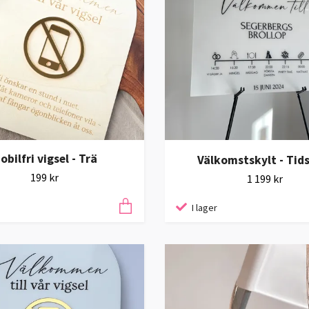
obilfri vigsel - Trä
Välkomstskylt - Tids
199 kr
1 199 kr
I lager