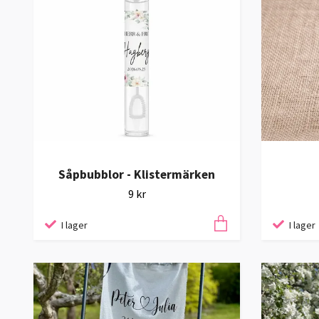
Såpbubblor - Klistermärken
9 kr
I lager
I lager