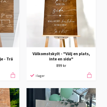
Välkomstskylt - "Välj en plats,
je - Trä
inte en sida"
899 kr
I lager