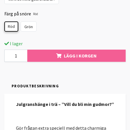
Färg på snöre
Röd
Röd
Grön
I lager
LÄGG I KORGEN
PRODUKTBESKRIVNING
Julgranshänge i trä – ”Vill du bli min gudmor?”
Gör frågan extra speciell med detta charmiga