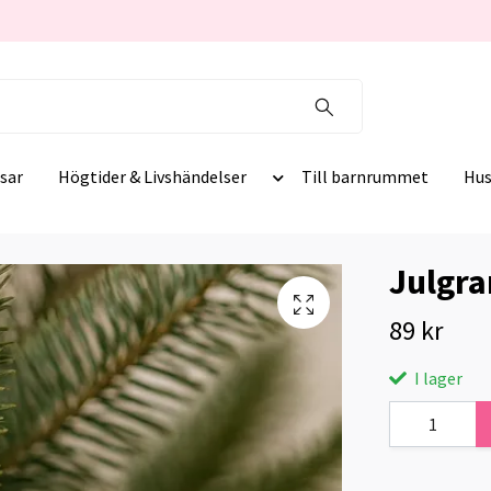
sar
Högtider & Livshändelser
Till barnrummet
Hus
Julgra
89 kr
I lager