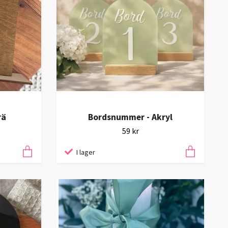
rä
Bordsnummer - Akryl
59 kr
I lager