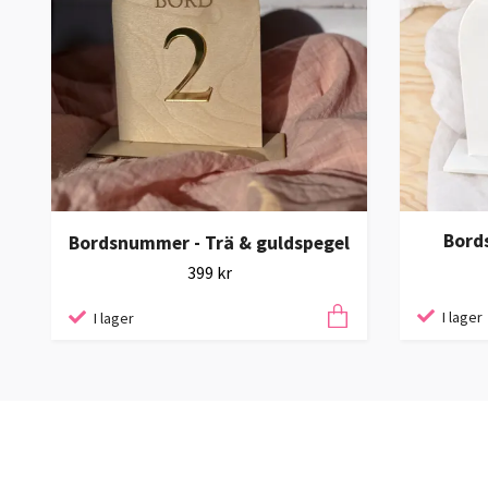
Bord
Bordsnummer - Trä & guldspegel
399 kr
I lager
I lager