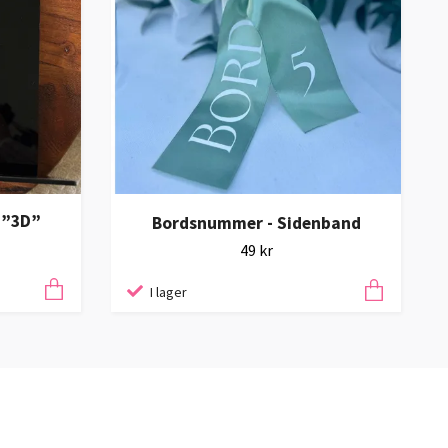
 ”3D”
Bordsnummer - Sidenband
49 kr
I lager