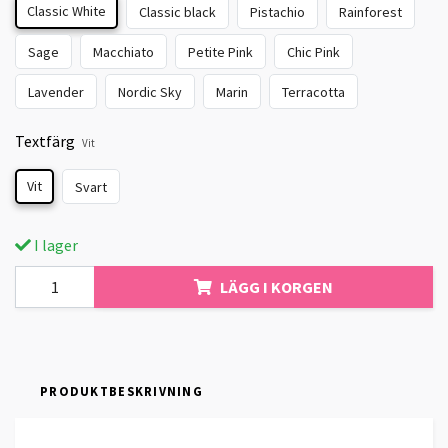
Classic White
Classic black
Pistachio
Rainforest
Sage
Macchiato
Petite Pink
Chic Pink
Lavender
Nordic Sky
Marin
Terracotta
Textfärg
Vit
Vit
Svart
I lager
LÄGG I KORGEN
PRODUKTBESKRIVNING