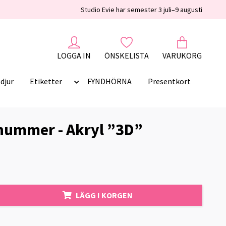
Studio Evie har semester 3 juli–9 augusti
LOGGA IN
ÖNSKELISTA
VARUKORG
djur
Etiketter
FYNDHÖRNA
Presentkort
nummer - Akryl ”3D”
LÄGG I KORGEN