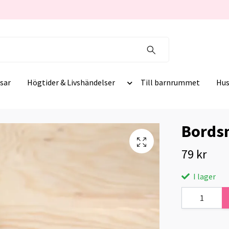
sar
Högtider & Livshändelser
Till barnrummet
Hus
Bords
79 kr
I lager