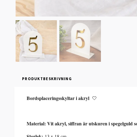
PRODUKTBESKRIVNING
Bordsplaceringsskyltar i akryl
🤍
Material: Vit akryl, siffran är utskuren i spegelguld 
Storlek:
13 x 18 cm