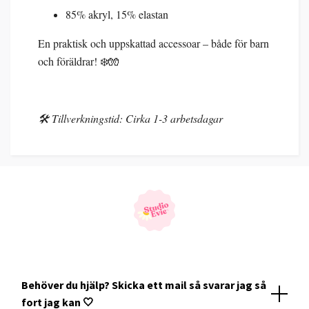
85% akryl, 15% elastan
En praktisk och uppskattad accessoar – både för barn
och föräldrar! ❄️🧤
🛠️ Tillverkningstid: Cirka 1-3 arbetsdagar
Behöver du hjälp? Skicka ett mail så svarar jag så
fort jag kan 🤍