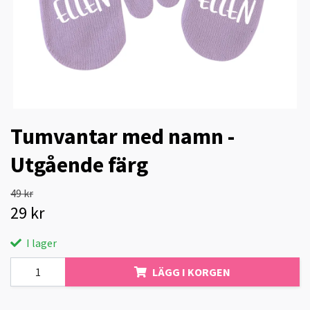
Tumvantar med namn -
Utgående färg
49 kr
29 kr
I lager
LÄGG I KORGEN