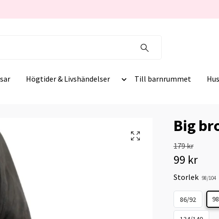
sar
Högtider & Livshändelser
Till barnrummet
Hus
Big br
179 kr
99 kr
Storlek
98/104
98
86/92
134/140