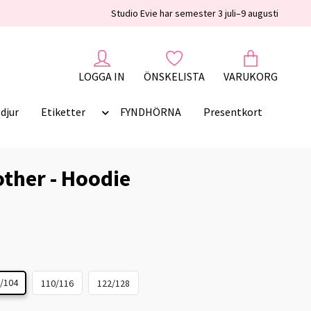
Studio Evie har semester 3 juli–9 augusti
LOGGA IN
ÖNSKELISTA
VARUKORG
djur
Etiketter
FYNDHÖRNA
Presentkort
other - Hoodie
/104
110/116
122/128