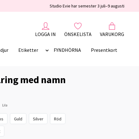
Studio Evie har semester 3 juli–9 augusti
LOGGA IN
ÖNSKELISTA
VARUKORG
djur
Etiketter
FYNDHÖRNA
Presentkort
lring med namn
Lila
os
Guld
Silver
Röd
t