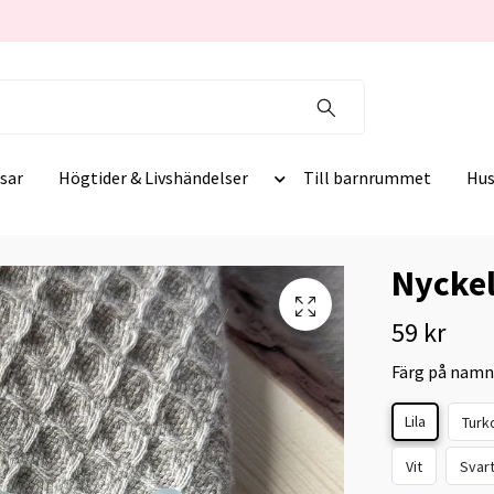
sar
Högtider & Livshändelser
Till barnrummet
Hus
Nycke
59 kr
Färg på namn
Lila
Turk
Vit
Svar