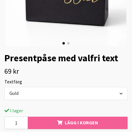
Presentpåse med valfri text
69 kr
Textfärg
Guld
I lager
LÄGG I KORGEN