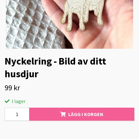
Nyckelring - Bild av ditt
husdjur
99 kr
I lager
LÄGG I KORGEN