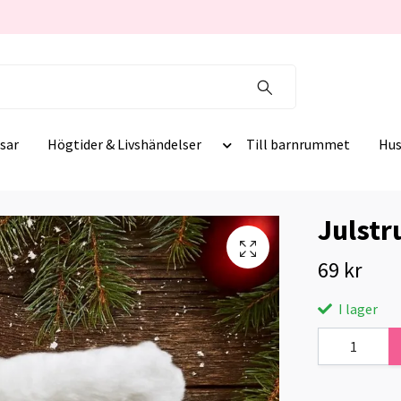
sar
Högtider & Livshändelser
Till barnrummet
Hus
Julstr
69 kr
I lager