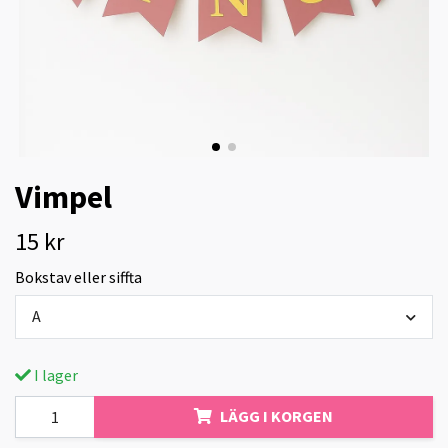
Vimpel
15 kr
Bokstav eller siffta
A
I lager
LÄGG I KORGEN