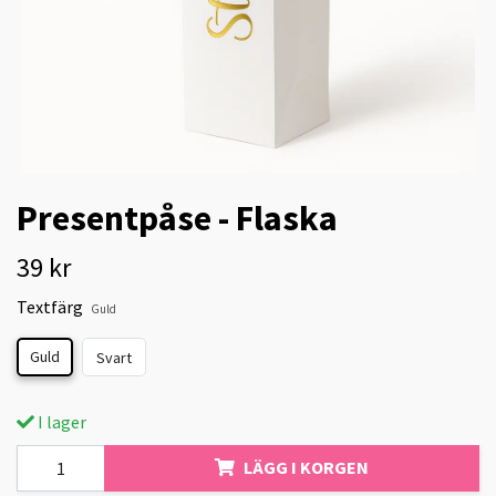
Presentpåse - Flaska
39 kr
Textfärg
Guld
Guld
Svart
I lager
LÄGG I KORGEN