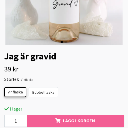
Jag är gravid
39 kr
Storlek
Vinflaska
Vinflaska
Bubbelflaska
I lager
LÄGG I KORGEN