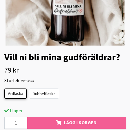
Vill ni bli mina gudföräldrar?
79 kr
Storlek
Vinflaska
Vinflaska
Bubbelflaska
I lager
LÄGG I KORGEN