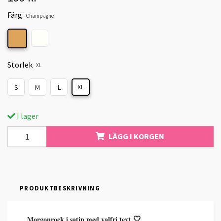
Färg
Champagne
Storlek
XL
XL
S
M
L
I lager
LÄGG I KORGEN
PRODUKTBESKRIVNING
Morgonrock i satin med valfri text
🤍