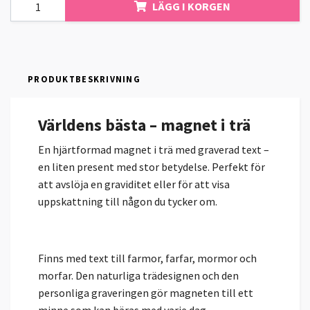
LÄGG I KORGEN
PRODUKTBESKRIVNING
Världens bästa – magnet i trä
En hjärtformad magnet i trä med graverad text –
en liten present med stor betydelse. Perfekt för
att avslöja en graviditet eller för att visa
uppskattning till någon du tycker om.
Finns med text till farmor, farfar, mormor och
morfar. Den naturliga trädesignen och den
personliga graveringen gör magneten till ett
minne som kan bäras med varje dag.