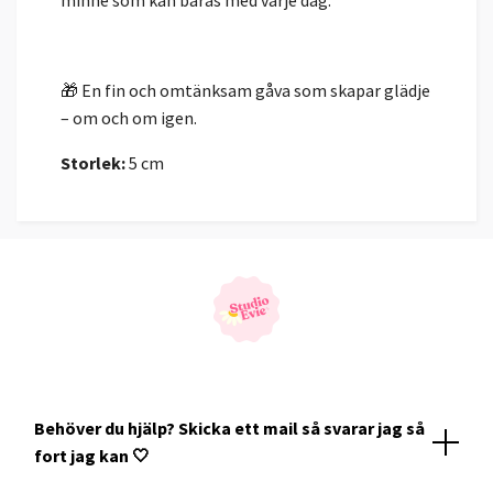
🎁 En fin och omtänksam gåva som skapar glädje
– om och om igen.
Storlek:
5 cm
Behöver du hjälp? Skicka ett mail så svarar jag så
fort jag kan 🤍