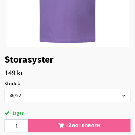
Storasyster
149 kr
Storlek
86/92
I lager
LÄGG I KORGEN